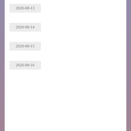
2026-08-13
2026-08-14
2026-08-15
2026-08-16