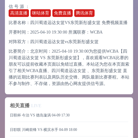
信 号 源 ：
高清直播
咪咕体育
免费直播
腾讯体育
比赛名称：四川蜀道远达女篮VS东莞新彤盛女篮 免费视频直播
开赛时间：2025-04-10 19:30:00
所属联赛：
WCBA
对阵双方：四川蜀道远达女篮vs东莞新彤盛女篮
比赛简介：北京时间：2025-04-10 19:30:00为您提供WCBA【四
川蜀道远达女篮 VS 东莞新彤盛女篮】，喜欢观看WCBA比赛的
朋友可以提前收藏本页面以免错过直播。本站还为您在本页面索
引了相关WCBA直播、四川蜀道远达女篮 、东莞新彤盛女篮 直
播的近期比赛列表以及两队历史交锋、两队最新比赛赛程。本站
不参与制作、不存储，资源由热心网友提供信号源。
相关直播
LIVE
日联杯 今治 VS 德岛漩涡
04-09 17:30
日职联 川崎前锋 VS 横滨水手
04-09 18:00